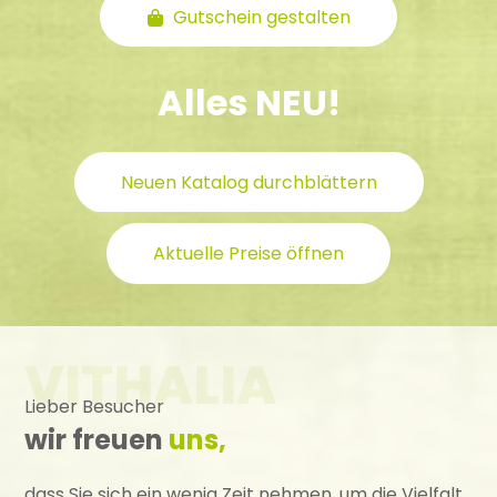
Gutschein gestalten
Alles NEU!
Neuen Katalog durchblättern
Aktuelle Preise öffnen
VITHALIA
Lieber Besucher
wir freuen
uns,
dass Sie sich ein wenig Zeit nehmen, um die Vielfalt