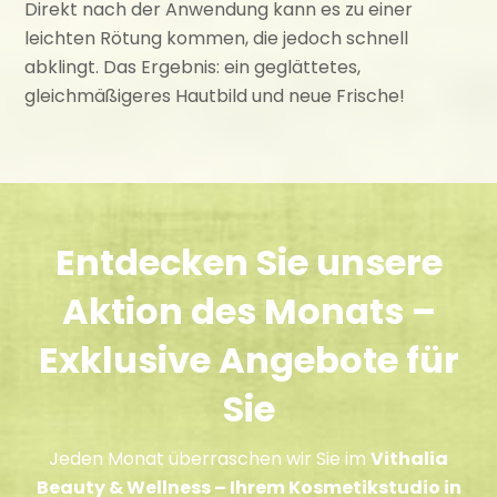
Direkt nach der Anwendung kann es zu einer
leichten Rötung kommen, die jedoch schnell
abklingt. Das Ergebnis: ein geglättetes,
gleichmäßigeres Hautbild und neue Frische!
Entdecken Sie unsere
Aktion des Monats –
Exklusive Angebote für
Sie
Jeden Monat überraschen wir Sie im
Vithalia
Beauty & Wellness – Ihrem Kosmetikstudio in